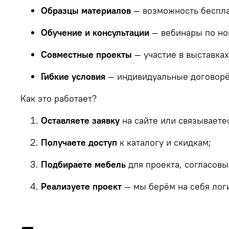
Образцы
материалов
— возможность
беспл
Обучение
и
консультации
— вебинары
по
но
Совместные
проекты
— участие
в
выставках
Гибкие
условия
— индивидуальные
договор
Как это работает?
Оставляете
заявку
на
сайте
или
связываете
Получаете
доступ
к каталогу и
скидкам;
Подбираете
мебель
для
проекта,
согласовы
Реализуете
проект
— мы
берём
на
себя
лог