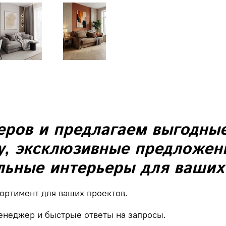
еров
и
предлагаем
выгодны
, эксклюзивные предложен
льные
интерьеры
для
ваших
сортимент
для
ваших
проектов.
енеджер
и
быстрые
ответы
на
запросы.