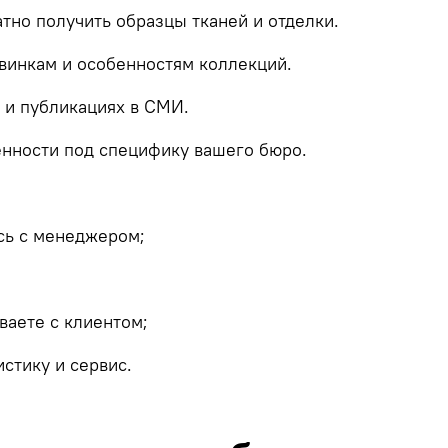
атно
получить
образцы
тканей
и
отделки.
винкам
и
особенностям
коллекций.
и
публикациях
в
СМИ.
ённости
под
специфику
вашего
бюро.
сь
с
менеджером;
ваете
с
клиентом;
истику
и
сервис.