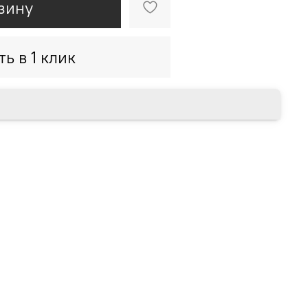
зину
ть в 1 клик