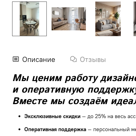
Описание
Отзывы
Мы
ценим
работу
дизайн
и
оперативную
поддержку
Вместе
мы
создаём
идеа
Эксклюзивные
скидки
— до
25
% на
весь
ас
Оперативная
поддержка
— персональный
м