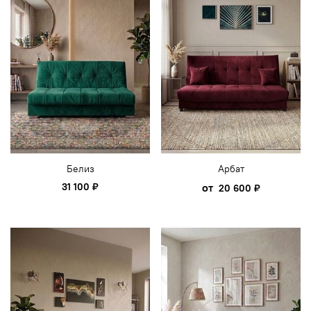
Белиз
Арбат
31 100 ₽
от
20 600 ₽