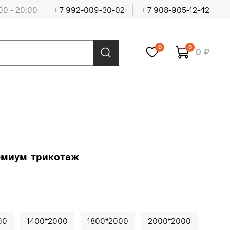
00 - 20:00
+ 7 992-009-30-02
+ 7 908-905-12-42
0
0
0 ₽
емиум трикотаж
00
1400*2000
1800*2000
2000*2000