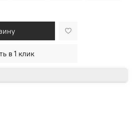
зину
ть в 1 клик