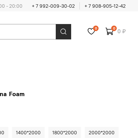
00 - 20:00
+ 7 992-009-30-02
+ 7 908-905-12-42
0
0
0 ₽
ana Foam
00
1400*2000
1800*2000
2000*2000