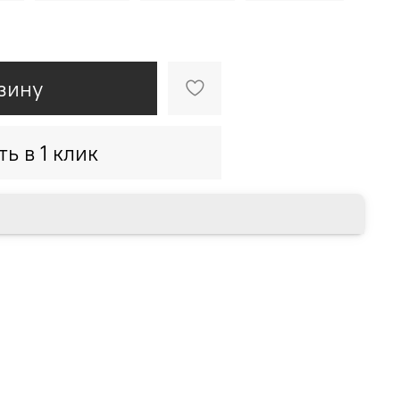
зину
ть в 1 клик