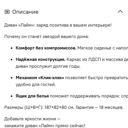
Описание
Диван
«Лайм»:
заряд
позитива
в
вашем
интерьере!
Почему
он
станет
звездой
вашего
дома:
Комфорт
без
компромиссов.
Мягкое
сиденье
с
напо
Надёжная
конструкция.
Каркас
из
ЛДСП
и
массива
д
диван
прослужит
долгие
годы.
Механизм
«Клик‑кляк»
позволяет
быстро
превратить
удобно
для
гостей.
Ящик
для
белья
поможет
поддерживать
порядок:
сп
Размеры
(Ш×В×Г):
187×82×80
см.
Гарантия
— 18
месяцев.
Добавьте
яркости
жизни
—
закажите
диван
«Лайм»
прямо
сейчас!